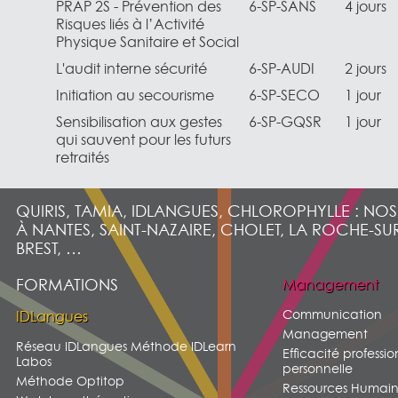
PRAP 2S - Prévention des
6-SP-SANS
4 jours
Risques liés à l’Activité
Physique Sanitaire et Social
L'audit interne sécurité
6-SP-AUDI
2 jours
Initiation au secourisme
6-SP-SECO
1 jour
Sensibilisation aux gestes
6-SP-GQSR
1 jour
qui sauvent pour les futurs
retraités
QUIRIS, TAMIA, IDLANGUES, CHLOROPHYLLE : NO
À NANTES, SAINT-NAZAIRE, CHOLET, LA ROCHE-SU
BREST, …
FORMATIONS
Management
Communication
IDLangues
Management
Réseau IDLangues Méthode IDLearn
Efficacité professio
Labos
personnelle
Méthode Optitop
Ressources Humain