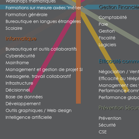
Workshops thématiques
Gestion Financiè
Formations sur mesure axées "métier"
Formation générale
Comptabilité
Bureautique en langues étrangères
Paie
Scolaire
Gestion
Fiscalité
Informatique
Logiciels
Bureautique et outils collaboratifs
Cybersécurité
Efficacité comme
Mainframe
Management et gestion de projet SI
Négociation / Ven
Messagerie, travail collaboratif
Efficacité au télé
Infrastructure
Management des v
Décisionnel
Performance comm
Base de données
Performance global
Développement
Prévention Sécur
Outils graphiques / Web design
Intelligence artificielle
Prévention
Sécurité
CSE