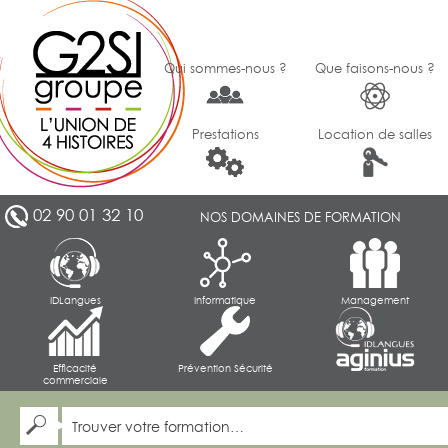
Qui sommes-nous ?
Que faisons-nous ?
Prestations
Location de salles
02 90 01 32 10
NOS DOMAINES DE FORMATION
IDLangues
Informatique
Management
Efficacité
Prévention Sécurité
commerciale