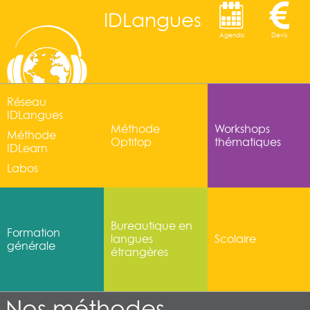
IDLangues
Agenda
Devis
Réseau
IDLangues
Méthode
Workshops
Méthode
Optitop
thématiques
IDLearn
Labos
Bureautique en
Formation
langues
Scolaire
générale
étrangères
Nos méthodes…