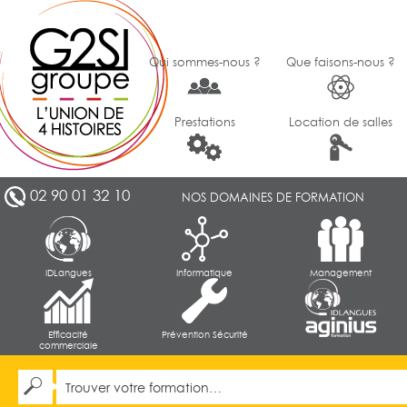
Qui sommes-nous ?
Que faisons-nous ?
Prestations
Location de salles
02 90 01 32 10
NOS DOMAINES DE FORMATION
IDLangues
Informatique
Management
Efficacité
Prévention Sécurité
commerciale