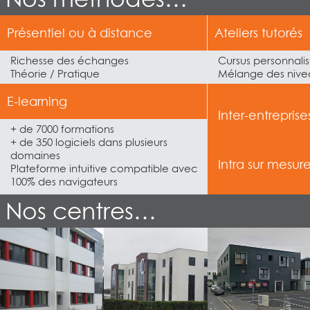
Présentiel ou à distance
Ateliers tutorés
Richesse des échanges
Cursus personnali
Théorie / Pratique
Mélange des nivea
E-learning
Inter-entreprise
+ de 7000 formations
+ de 350 logiciels dans plusieurs
domaines
Intra sur mesur
Plateforme intuitive compatible avec
100% des navigateurs
Nos centres…