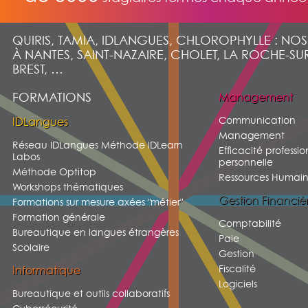
QUIRIS, TAMIA, IDLANGUES, CHLOROPHYLLE : NO
À NANTES, SAINT-NAZAIRE, CHOLET, LA ROCHE-SU
BREST, …
FORMATIONS
Management
Communication
IDLangues
Management
Réseau IDLangues Méthode IDLearn
Efficacité professio
Labos
personnelle
Méthode Optitop
Ressources Humain
Workshops thématiques
Gestion Financiè
Formations sur mesure axées "métier"
Formation générale
Comptabilité
Bureautique en langues étrangères
Paie
Scolaire
Gestion
Fiscalité
Informatique
Logiciels
Bureautique et outils collaboratifs