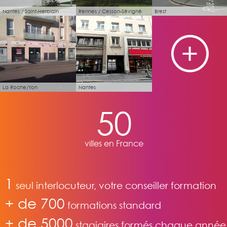
Nantes / Saint-Herblain
Rennes / Cesson-Sévigné
Brest
La Roche/Yon
Nantes
50
villes en France
1
seul interlocuteur, votre conseiller formation
+ de 700
formations standard
+ de 5000
stagiaires formés chaque année