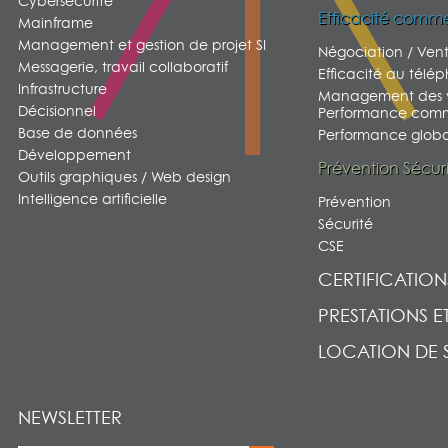
Cybersécurité
Efficacité comme
Mainframe
Management et gestion de projet SI
Négociation / Ven
Messagerie, travail collaboratif
Efficacité au télé
Infrastructure
Management des v
Décisionnel
Performance comm
Base de données
Performance global
Développement
Prévention Sécur
Outils graphiques / Web design
Intelligence artificielle
Prévention
Sécurité
CSE
CERTIFICATION
PRESTATIONS E
LOCATION DE 
NEWSLETTER