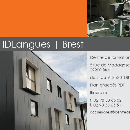
IDLangues | Brest
Centre de formatio
5 rue de Madagasc
29200 Brest
du L. au V. 8h30-18
Plan d’accès PDF
Itinéraire
t. 02 98 33 65 52
f. 02 98 33 65 51
accueil-brest@centrede