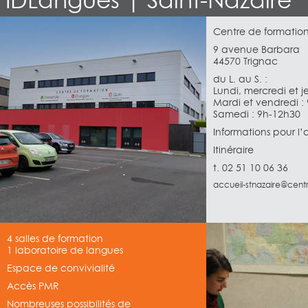
IDLangues | Saint-Nazaire
Centre de formatio
9 avenue Barbara
44570 Trignac
du L. au S. :
Lundi, mercredi et j
Mardi et vendredi :
Samedi : 9h-12h30
Informations pour l
Itinéraire
t. 02 51 10 06 36
accueil-stnazaire@cent
4 salles de formation
1 laboratoire de langues
Espace de convivialité
Accès PMR
Nombreuses possibilités de