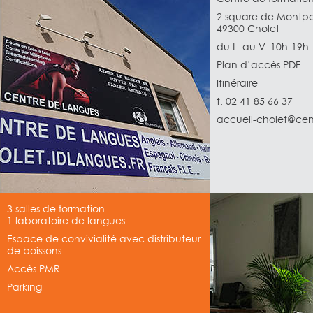
2 square de Montpa
49300 Cholet
du L. au V. 10h-19h
Plan d’accès PDF
Itinéraire
t. 02 41 85 66 37
accueil-cholet@cen
3 salles de formation
1 laboratoire de langues
Espace de convivialité avec distributeur
de boissons
Accès PMR
Parking