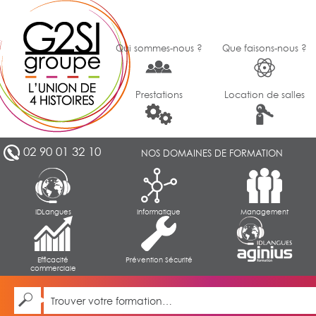
Qui sommes-nous ?
Que faisons-nous ?
Prestations
Location de salles
02 90 01 32 10
NOS DOMAINES DE FORMATION
IDLangues
Informatique
Management
Efficacité
Prévention Sécurité
commerciale