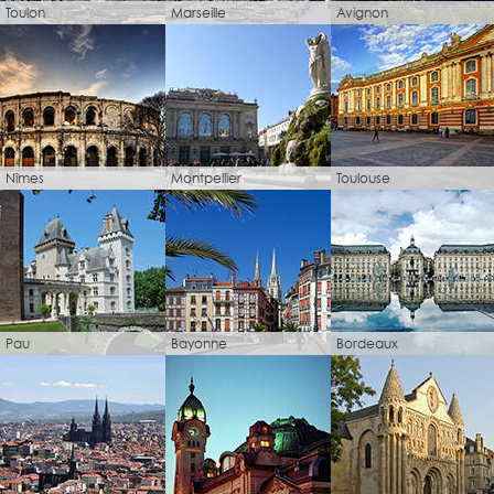
Toulon
Marseille
Avignon
Nîmes
Montpellier
Toulouse
Pau
Bayonne
Bordeaux