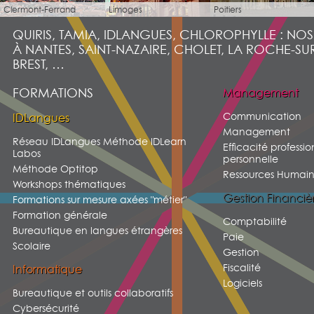
Clermont-Ferrand
Limoges
Poitiers
QUIRIS, TAMIA, IDLANGUES, CHLOROPHYLLE : NO
À NANTES, SAINT-NAZAIRE, CHOLET, LA ROCHE-SU
BREST, …
FORMATIONS
Management
Communication
IDLangues
Management
Réseau IDLangues Méthode IDLearn
Efficacité professio
Labos
personnelle
Méthode Optitop
Ressources Humain
Workshops thématiques
Gestion Financiè
Formations sur mesure axées "métier"
Formation générale
Comptabilité
Bureautique en langues étrangères
Paie
Scolaire
Gestion
Fiscalité
Informatique
Logiciels
Bureautique et outils collaboratifs
Cybersécurité