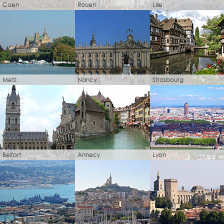
Caen
Rouen
Lille
Metz
Nancy
Strasbourg
Belfort
Annecy
Lyon