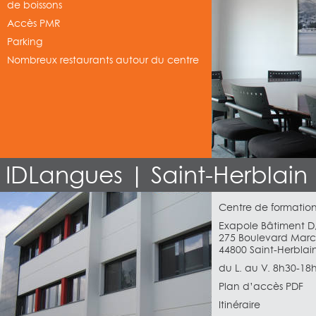
de boissons
Accès PMR
Parking
Nombreux restaurants autour du centre
IDLangues | Saint-Herblain
Centre de formatio
Exapole Bâtiment D
275 Boulevard Marc
44800 Saint-Herblai
du L. au V. 8h30-18
Plan d’accès PDF
Itinéraire