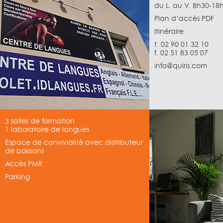
du L. au V. 8h30-18
Plan d’accès PDF
Itinéraire
t. 02 90 01 32 10
f. 02 51 83 05 07
info@quiris.com
3 salles de formation
1 laboratoire de langues
Espace de convivialité avec distributeur
de boissons
Accès PMR
Parking