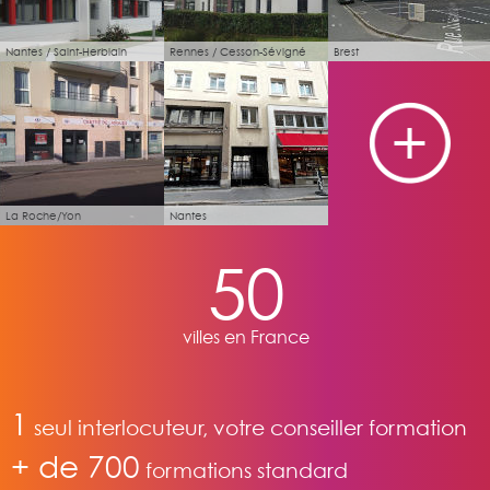
Nantes / Saint-Herblain
Rennes / Cesson-Sévigné
Brest
La Roche/Yon
Nantes
50
villes en France
1
seul interlocuteur, votre conseiller formation
+ de 700
formations standard