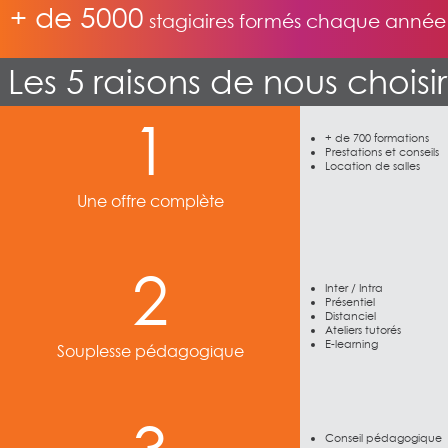
+ de 5000
stagiaires formés chaque année
Les 5 raisons de nous chois
1
+ de 700 formations
Prestations et conseils
Location de salles
Une offre complète
2
Inter / Intra
Présentiel
Distanciel
Ateliers tutorés
E-learning
Souplesse pédagogique
Conseil pédagogique