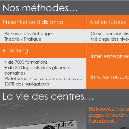
Nos méthodes…
Présentiel ou à distance
Ateliers tutorés
Richesse des échanges
Cursus personnali
Théorie / Pratique
Mélange des nivea
E-learning
Inter-entreprise
+ de 7000 formations
+ de 350 logiciels dans plusieurs
domaines
Intra sur mesur
Plateforme intuitive compatible avec
100% des navigateurs
La vie des centres…
Retrouvez nos a
pages LinkedIn,
Facebook !