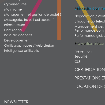
Cybersécurité
Efficacité comme
Mainframe
Management et gestion de projet SI
Négociation / Ven
Messagerie, travail collaboratif
Efficacité au télé
Infrastructure
Management des v
Décisionnel
Performance comm
Base de données
Performance global
Développement
Prévention Sécur
Outils graphiques / Web design
Intelligence artificielle
Prévention
Sécurité
CSE
CERTIFICATION
PRESTATIONS E
LOCATION DE 
NEWSLETTER