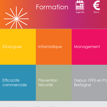
Formation
Agenda
Devis
IDLangues
Informatique
Management
Efficacité
Prévention
Depuis 1995 en Pay
commerciale
Sécurité
Bretagne