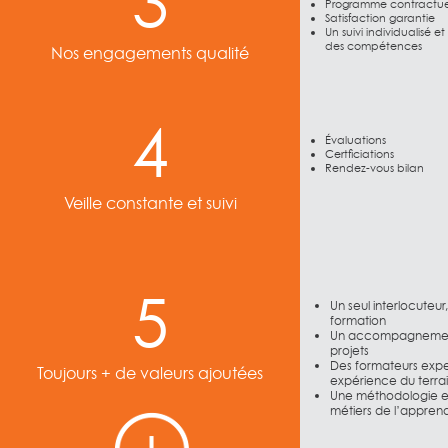
3
Programme contractue
Satisfaction garantie
Un suivi individualisé 
des compétences
Nos engagements qualité
4
Évaluations
Certficiations
Rendez-vous bilan
Veille constante et suivi
5
Un seul interlocuteur,
formation
Un accompagnement
projets
Des formateurs expe
Toujours + de valeurs ajoutées
expérience du terra
Une méthodologie e
métiers de l’appren