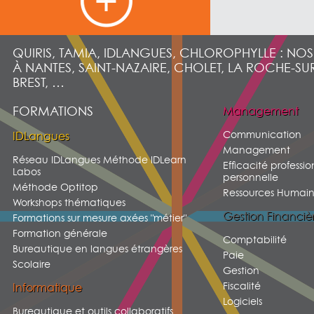
QUIRIS, TAMIA, IDLANGUES, CHLOROPHYLLE : NO
À NANTES, SAINT-NAZAIRE, CHOLET, LA ROCHE-SU
BREST, …
FORMATIONS
Management
Communication
IDLangues
Management
Réseau IDLangues Méthode IDLearn
Efficacité professio
Labos
personnelle
Méthode Optitop
Ressources Humain
Workshops thématiques
Gestion Financiè
Formations sur mesure axées "métier"
Formation générale
Comptabilité
Bureautique en langues étrangères
Paie
Scolaire
Gestion
Fiscalité
Informatique
Logiciels
Bureautique et outils collaboratifs