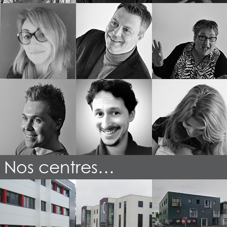
Ludivine
Thierry
Corinne
Manager
directeur
formatrice
commerciale
pédagogique et
Saint Herblain
technique
Saint-Herblain
Saint-Herblain
John
julien
Suzanne
formateur
formateur
formatrice
Nantes
Brest
Saint-Nazaire
Nos centres…