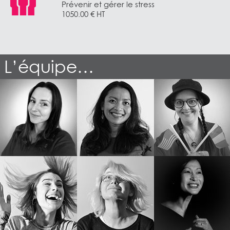
Prévenir et gérer le stress
1050.00 € HT
L’équipe…
Charlotte
Tersi
Marie-laure
Conseillère
formatrice
Responsable
formation
Pédagogique
IDLangues
Rennes
Saint Herblain
Jade
Élizabeth
Chhor VY
formatrice
assistante de
formatrice
formation
Nantes
Nantes
Nantes