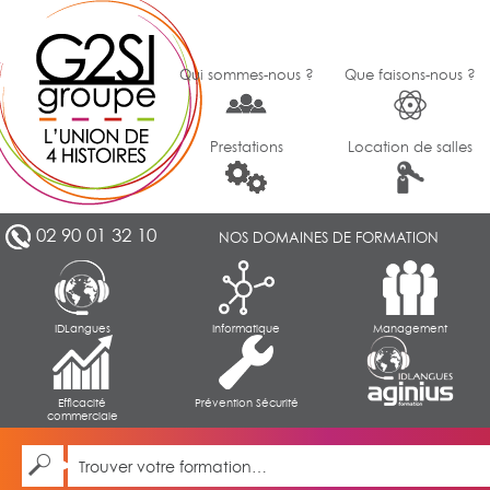
Qui sommes-nous ?
Que faisons-nous ?
Prestations
Location de salles
02 90 01 32 10
NOS DOMAINES DE FORMATION
IDLangues
Informatique
Management
Efficacité
Prévention Sécurité
commerciale