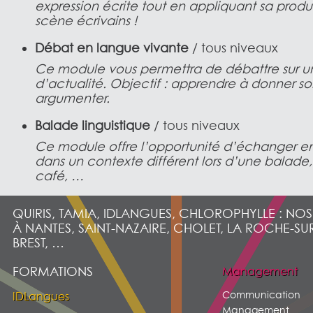
expression écrite tout en appliquant sa produc
scène écrivains !
Débat en langue vivante
/ tous niveaux
Ce module vous permettra de débattre sur 
d’actualité. Objectif : apprendre à donner so
argumenter.
Balade linguistique
/ tous niveaux
Ce module offre l’opportunité d’échanger e
dans un contexte différent lors d’une balade,
café, …
QUIRIS, TAMIA, IDLANGUES, CHLOROPHYLLE : NO
À NANTES, SAINT-NAZAIRE, CHOLET, LA ROCHE-SU
BREST, …
FORMATIONS
Management
Communication
IDLangues
Management