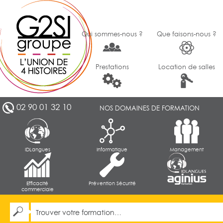
Qui sommes-nous ?
Que faisons-nous ?
Prestations
Location de salles
02 90 01 32 10
NOS DOMAINES DE FORMATION
IDLangues
Informatique
Management
Efficacité
Prévention Sécurité
commerciale