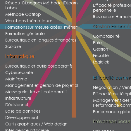
Réseau IDLangues Méthode IDLearn
Efficacité professio
Labos
personnelle
Méthode Optitop
Ressources Humain
Workshops thématiques
Gestion Financiè
Formations sur mesure axées "métier"
Formation générale
Comptabilité
Bureautique en langues étrangères
Paie
Scolaire
Gestion
Fiscalité
Informatique
Logiciels
Bureautique et outils collaboratifs
Cybersécurité
Efficacité comme
Mainframe
Management et gestion de projet SI
Négociation / Ven
Messagerie, travail collaboratif
Efficacité au télé
Infrastructure
Management des v
Décisionnel
Performance comm
Base de données
Performance global
Développement
Prévention Sécur
Outils graphiques / Web design
Intelligence artificielle