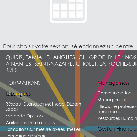
Pour choisir votre session, sélectionnez un centre.
QUIRIS, TAMIA, IDLANGUES, CHLOROPHYLLE : NO
À NANTES, SAINT-NAZAIRE, CHOLET, LA ROCHE-SU
BREST, …
FORMATIONS
Management
Communication
IDLangues
Management
Réseau IDLangues Méthode IDLearn
Efficacité professio
Labos
personnelle
Méthode Optitop
Ressources Humain
Workshops thématiques
Gestion Financiè
Formations sur mesure axées "métier"
Formation générale