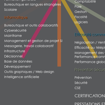
Comptabilité
Bureautique en langues étrangères
Paie
Scolaire
Gestion
Fiscalité
Informatique
Logiciels
Bureautique et outils collaboratifs
Cybersécurité
Efficacité comme
Mainframe
Management et gestion de projet SI
Négociation / Ven
Messagerie, travail collaboratif
Efficacité au télé
Infrastructure
Management des v
Décisionnel
Performance comm
Base de données
Performance global
Développement
Prévention Sécur
Outils graphiques / Web design
Intelligence artificielle
Prévention
Sécurité
CSE
CERTIFICATION
PRESTATIONS E