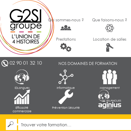
Qui sommes-nous ?
Que faisons-nous ?
Prestations
Location de salles
02 90 01 32 10
NOS DOMAINES DE FORMATION
IDLangues
Informatique
Management
Efficacité
Prévention Sécurité
commerciale