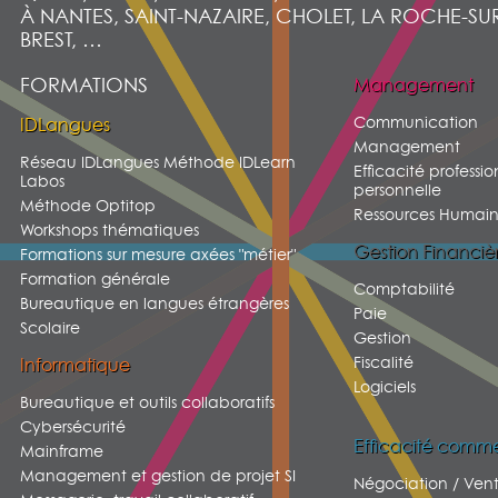
À NANTES, SAINT-NAZAIRE, CHOLET, LA ROCHE-SU
BREST, …
FORMATIONS
Management
Communication
IDLangues
Management
Réseau IDLangues Méthode IDLearn
Efficacité professio
Labos
personnelle
Méthode Optitop
Ressources Humain
Workshops thématiques
Gestion Financiè
Formations sur mesure axées "métier"
Formation générale
Comptabilité
Bureautique en langues étrangères
Paie
Scolaire
Gestion
Fiscalité
Informatique
Logiciels
Bureautique et outils collaboratifs
Cybersécurité
Efficacité comme
Mainframe
Management et gestion de projet SI
Négociation / Ven