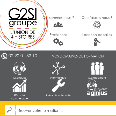
Qui sommes-nous ?
Que faisons-nous ?
Prestations
Location de salles
02 90 01 32 10
NOS DOMAINES DE FORMATION
IDLangues
Informatique
Management
Efficacité
Prévention Sécurité
commerciale