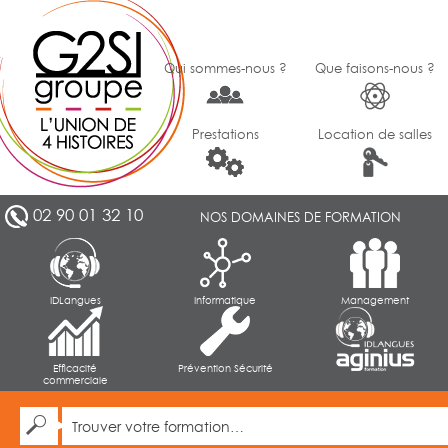
Qui sommes-nous ?
Que faisons-nous ?
Prestations
Location de salles
02 90 01 32 10
NOS DOMAINES DE FORMATION
IDLangues
Informatique
Management
Efficacité
Prévention Sécurité
commerciale