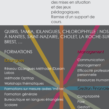
des mises en situation
et des jeux
pédagogiques.
Remise d'un support de
cours.
QUIRIS, TAMIA, IDLANGUES, CHLOROPHYLLE : NO
À NANTES, SAINT-NAZAIRE, CHOLET, LA ROCHE-SU
BREST, …
FORMATIONS
Management
Communication
IDLangues
Management
Réseau IDLangues Méthode IDLearn
Efficacité professio
Labos
personnelle
Méthode Optitop
Ressources Humain
Workshops thématiques
Gestion Financiè
Formations sur mesure axées "métier"
Formation générale
Comptabilité
Bureautique en langues étrangères
Paie
Scolaire
Gestion