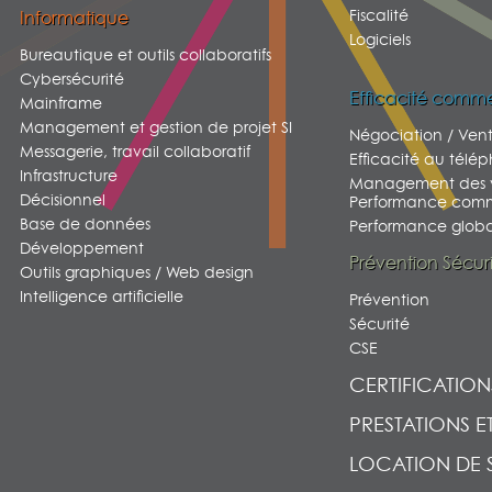
Fiscalité
Informatique
Logiciels
Bureautique et outils collaboratifs
Cybersécurité
Efficacité comme
Mainframe
Management et gestion de projet SI
Négociation / Ven
Messagerie, travail collaboratif
Efficacité au télé
Infrastructure
Management des v
Décisionnel
Performance comm
Base de données
Performance global
Développement
Prévention Sécur
Outils graphiques / Web design
Intelligence artificielle
Prévention
Sécurité
CSE
CERTIFICATION
PRESTATIONS E
LOCATION DE 