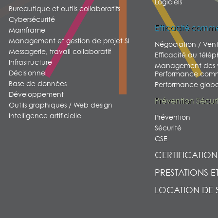
Logiciels
Bureautique et outils collaboratifs
Cybersécurité
Efficacité comme
Mainframe
Management et gestion de projet SI
Négociation / Ven
Messagerie, travail collaboratif
Efficacité au télé
Infrastructure
Management des v
Décisionnel
Performance comm
Base de données
Performance global
Développement
Prévention Sécur
Outils graphiques / Web design
Intelligence artificielle
Prévention
Sécurité
CSE
CERTIFICATION
PRESTATIONS E
LOCATION DE 