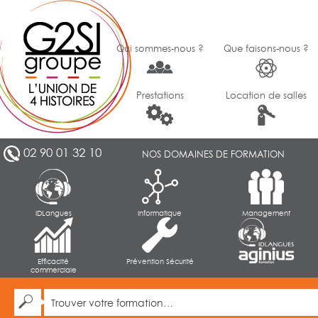
Qui sommes-nous ?
Que faisons-nous ?
Prestations
Location de salles
02 90 01 32 10
NOS DOMAINES DE FORMATION
IDLangues
Informatique
Management
Efficacité
Prévention Sécurité
commerciale