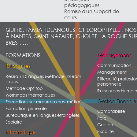
pédagogiques.
Remise d'un support de
cours.
QUIRIS, TAMIA, IDLANGUES, CHLOROPHYLLE : NO
À NANTES, SAINT-NAZAIRE, CHOLET, LA ROCHE-SU
BREST, …
FORMATIONS
Management
Communication
IDLangues
Management
Réseau IDLangues Méthode IDLearn
Efficacité professio
Labos
personnelle
Méthode Optitop
Ressources Humain
Workshops thématiques
Gestion Financiè
Formations sur mesure axées "métier"
Formation générale
Comptabilité
Bureautique en langues étrangères
Paie
Scolaire
Gestion
Fiscalité
Informatique