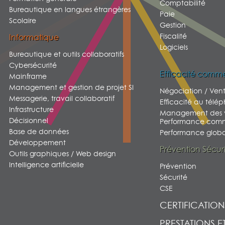
Comptabilité
Bureautique en langues étrangères
Paie
Scolaire
Gestion
Fiscalité
Informatique
Logiciels
Bureautique et outils collaboratifs
Cybersécurité
Efficacité comme
Mainframe
Management et gestion de projet SI
Négociation / Ven
Messagerie, travail collaboratif
Efficacité au télé
Infrastructure
Management des v
Décisionnel
Performance comm
Base de données
Performance global
Développement
Prévention Sécur
Outils graphiques / Web design
Intelligence artificielle
Prévention
Sécurité
CSE
CERTIFICATION
PRESTATIONS E