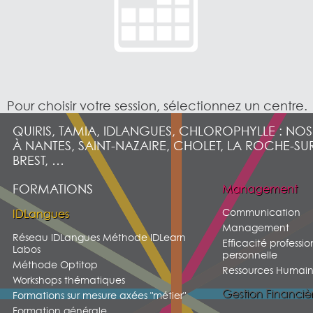
Pour choisir votre session, sélectionnez un centre.
QUIRIS, TAMIA, IDLANGUES, CHLOROPHYLLE : NO
À NANTES, SAINT-NAZAIRE, CHOLET, LA ROCHE-SU
BREST, …
FORMATIONS
Management
Communication
IDLangues
Management
Réseau IDLangues Méthode IDLearn
Efficacité professio
Labos
personnelle
Méthode Optitop
Ressources Humain
Workshops thématiques
Gestion Financiè
Formations sur mesure axées "métier"
Formation générale