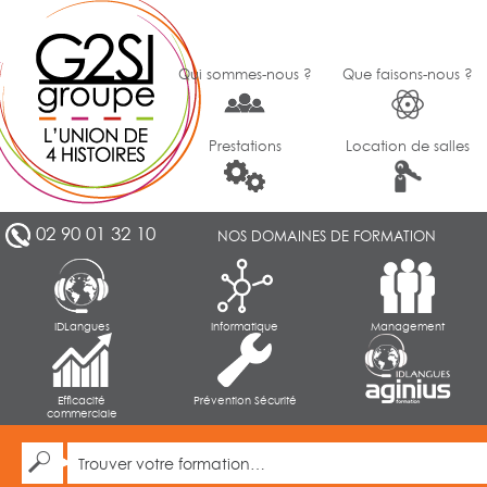
Qui sommes-nous ?
Que faisons-nous ?
Prestations
Location de salles
02 90 01 32 10
NOS DOMAINES DE FORMATION
IDLangues
Informatique
Management
Efficacité
Prévention Sécurité
commerciale