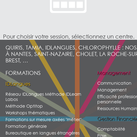
Pour choisir votre session, sélectionnez un centre.
QUIRIS, TAMIA, IDLANGUES, CHLOROPHYLLE : NO
À NANTES, SAINT-NAZAIRE, CHOLET, LA ROCHE-SU
BREST, …
FORMATIONS
Management
Communication
IDLangues
Management
Réseau IDLangues Méthode IDLearn
Efficacité professio
Labos
personnelle
Méthode Optitop
Ressources Humain
Workshops thématiques
Gestion Financiè
Formations sur mesure axées "métier"
Formation générale
Comptabilité
Bureautique en langues étrangères
Paie