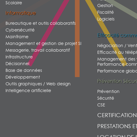
Scolaire
Gestion
Fiscalité
Informatique
Logiciels
Bureautique et outils collaboratifs
Cybersécurité
Efficacité comme
Mainframe
Management et gestion de projet SI
Négociation / Ven
Messagerie, travail collaboratif
Efficacité au télé
Infrastructure
Management des v
Décisionnel
Performance comm
Base de données
Performance global
Développement
Prévention Sécur
Outils graphiques / Web design
Intelligence artificielle
Prévention
Sécurité
CSE
CERTIFICATION
PRESTATIONS E