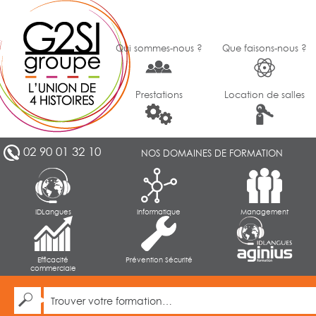
Qui sommes-nous ?
Que faisons-nous ?
Prestations
Location de salles
02 90 01 32 10
NOS DOMAINES DE FORMATION
IDLangues
Informatique
Management
Efficacité
Prévention Sécurité
commerciale