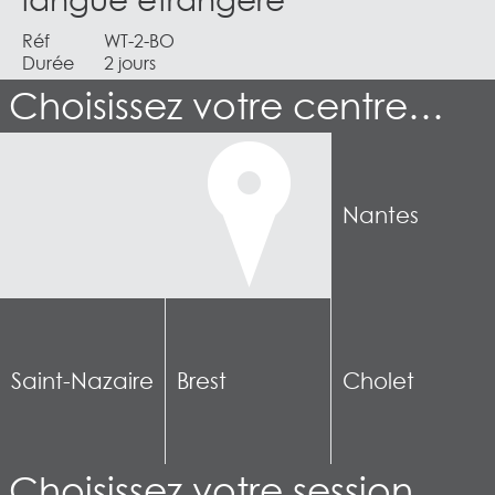
langue étrangère
Réf
WT-2-BO
Durée
2 jours
Choisissez votre centre…
Nantes
Saint-Nazaire
Brest
Cholet
Choisissez votre session…