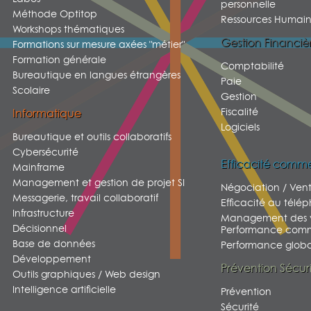
personnelle
Méthode Optitop
Ressources Humain
Workshops thématiques
Gestion Financiè
Formations sur mesure axées "métier"
Formation générale
Comptabilité
Bureautique en langues étrangères
Paie
Scolaire
Gestion
Fiscalité
Informatique
Logiciels
Bureautique et outils collaboratifs
Cybersécurité
Efficacité comme
Mainframe
Management et gestion de projet SI
Négociation / Ven
Messagerie, travail collaboratif
Efficacité au télé
Infrastructure
Management des v
Décisionnel
Performance comm
Base de données
Performance global
Développement
Prévention Sécur
Outils graphiques / Web design
Intelligence artificielle
Prévention
Sécurité