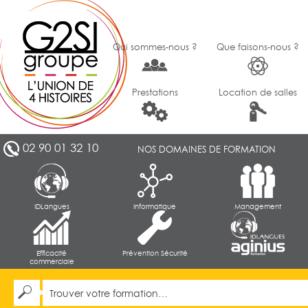
Qui sommes-nous ?
Que faisons-nous ?
Prestations
Location de salles
02 90 01 32 10
NOS DOMAINES DE FORMATION
IDLangues
Informatique
Management
Efficacité
Prévention Sécurité
commerciale