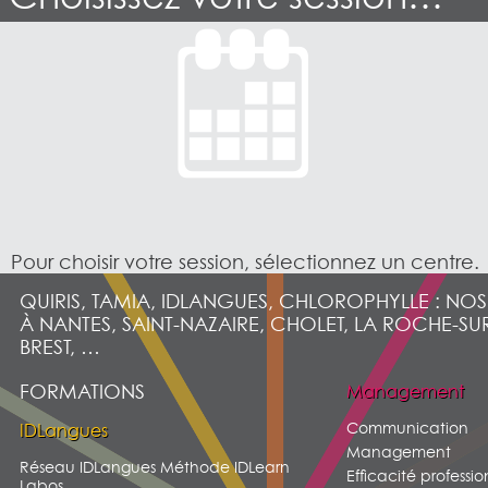
Pour choisir votre session, sélectionnez un centre.
QUIRIS, TAMIA, IDLANGUES, CHLOROPHYLLE : NO
À NANTES, SAINT-NAZAIRE, CHOLET, LA ROCHE-SU
BREST, …
FORMATIONS
Management
Communication
IDLangues
Management
Réseau IDLangues Méthode IDLearn
Efficacité professio
Labos