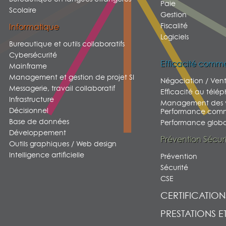
Paie
Scolaire
Gestion
Fiscalité
Informatique
Logiciels
Bureautique et outils collaboratifs
Cybersécurité
Efficacité comme
Mainframe
Management et gestion de projet SI
Négociation / Ven
Messagerie, travail collaboratif
Efficacité au télé
Infrastructure
Management des v
Décisionnel
Performance comm
Base de données
Performance global
Développement
Prévention Sécur
Outils graphiques / Web design
Intelligence artificielle
Prévention
Sécurité
CSE
CERTIFICATION
PRESTATIONS E