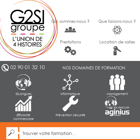
Qui sommes-nous ?
Que faisons-nous ?
Prestations
Location de salles
02 90 01 32 10
NOS DOMAINES DE FORMATION
IDLangues
Informatique
Management
Efficacité
Prévention Sécurité
commerciale