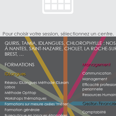
Pour choisir votre session, sélectionnez un centre.
QUIRIS, TAMIA, IDLANGUES, CHLOROPHYLLE : NO
À NANTES, SAINT-NAZAIRE, CHOLET, LA ROCHE-SU
BREST, …
FORMATIONS
Management
Communication
IDLangues
Management
Réseau IDLangues Méthode IDLearn
Efficacité professio
Labos
personnelle
Méthode Optitop
Ressources Humain
Workshops thématiques
Gestion Financiè
Formations sur mesure axées "métier"
Formation générale
Comptabilité
Bureautique en langues étrangères