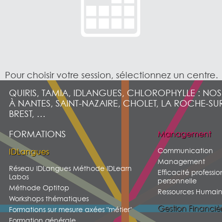
Pour choisir votre session, sélectionnez un centre.
QUIRIS, TAMIA, IDLANGUES, CHLOROPHYLLE : NO
À NANTES, SAINT-NAZAIRE, CHOLET, LA ROCHE-SU
BREST, …
FORMATIONS
Management
Communication
IDLangues
Management
Réseau IDLangues Méthode IDLearn
Efficacité professio
Labos
personnelle
Méthode Optitop
Ressources Humain
Workshops thématiques
Gestion Financiè
Formations sur mesure axées "métier"
Formation générale