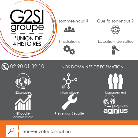
Qui sommes-nous ?
Que faisons-nous ?
Prestations
Location de salles
02 90 01 32 10
NOS DOMAINES DE FORMATION
IDLangues
Informatique
Management
Efficacité
Prévention Sécurité
commerciale