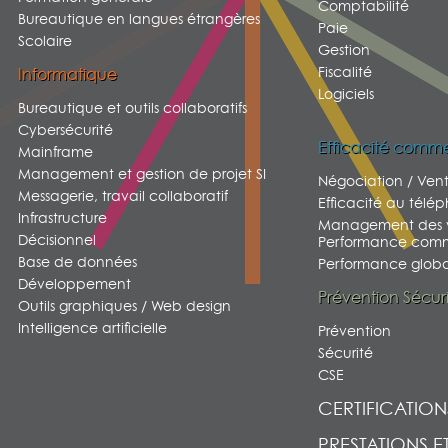
Comptabilité
Bureautique en langues étrangères
Paie
Scolaire
Gestion
Fiscalité
Informatique
Logiciels
Bureautique et outils collaboratifs
Cybersécurité
Efficacité comme
Mainframe
Management et gestion de projet SI
Négociation / Ven
Messagerie, travail collaboratif
Efficacité au télé
Infrastructure
Management des v
Décisionnel
Performance comm
Base de données
Performance global
Développement
Prévention Sécur
Outils graphiques / Web design
Intelligence artificielle
Prévention
Sécurité
CSE
CERTIFICATION
PRESTATIONS E