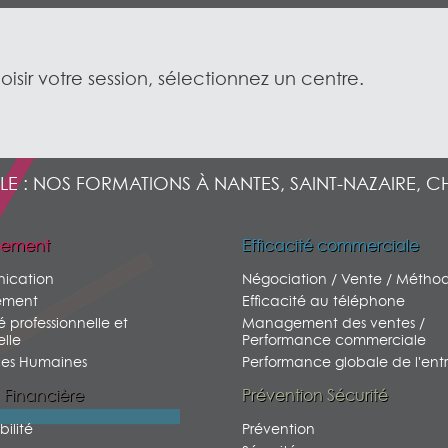
oisir votre session, sélectionnez un centre.
LE : NOS FORMATIONS À NANTES, SAINT-NAZAIRE, C
ement
Efficacité commerciale
ication
Négociation / Vente / Métho
ment
Efficacité au téléphone
é professionnelle et
Management des ventes /
lle
Performance commerciale
ces Humaines
Performance globale de l'entr
 Financière
Prévention Sécurité
ilité
Prévention