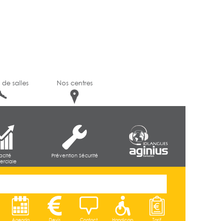
 de salles
Nos centres
cacité
Prévention Sécurité
rciale
Agenda
Devis
Contact
Handicap
Tarif