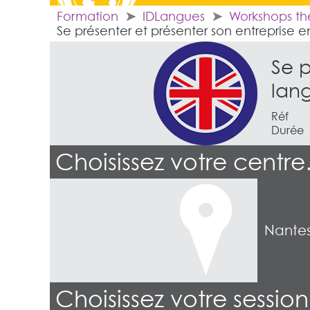
Formation
IDLangues
Workshops t
Se présenter et présenter son entreprise 
Se p
lan
Réf
Durée
Choisissez votre centr
Nante
Choisissez votre sessio