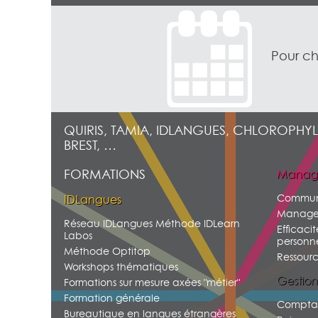
Pour ch
QUIRIS, TAMIA, IDLANGUES, CHLOROPHYL
BREST, …
FORMATIONS
Manag
Commun
IDLangues
Manage
Réseau IDLangues Méthode IDLearn
Efficacit
Labos
personne
Méthode Optitop
Ressour
Workshops thématiques
Gestion
Formations sur mesure axées "métier"
Formation générale
Comptab
Bureautique en langues étrangères