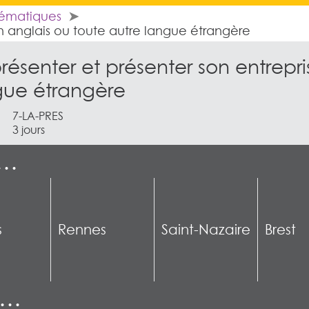
hématiques
en anglais ou toute autre langue étrangère
résenter et présenter son entrepr
gue étrangère
7-LA-PRES
3 jours
e…
s
Rennes
Saint-Nazaire
Brest
n…