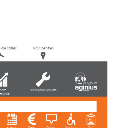
 de salles
Nos centres
cacité
Prévention Sécurité
rciale
Agenda
Devis
Contact
Handicap
Tarif