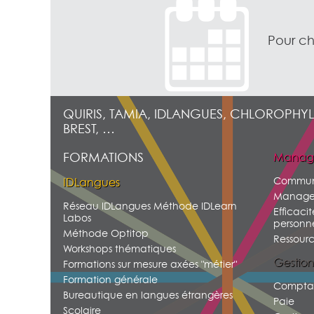
Pour ch
QUIRIS, TAMIA, IDLANGUES, CHLOROPHYL
BREST, …
FORMATIONS
Manag
Commun
IDLangues
Manage
Réseau IDLangues Méthode IDLearn
Efficacit
Labos
personne
Méthode Optitop
Ressour
Workshops thématiques
Gestion
Formations sur mesure axées "métier"
Formation générale
Comptab
Bureautique en langues étrangères
Paie
Scolaire