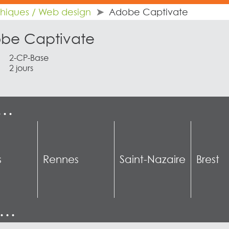
phiques / Web design
Adobe Captivate
be Captivate
2-CP-Base
2 jours
e…
s
Rennes
Saint-Nazaire
Brest
n…