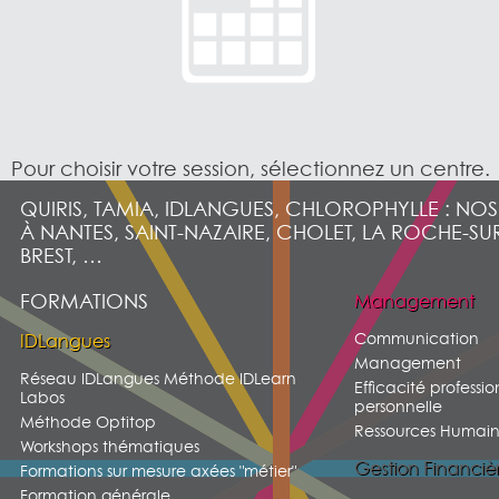
Pour choisir votre session, sélectionnez un centre.
QUIRIS, TAMIA, IDLANGUES, CHLOROPHYLLE : NO
À NANTES, SAINT-NAZAIRE, CHOLET, LA ROCHE-SU
BREST, …
FORMATIONS
Management
Communication
IDLangues
Management
Réseau IDLangues Méthode IDLearn
Efficacité professio
Labos
personnelle
Méthode Optitop
Ressources Humain
Workshops thématiques
Gestion Financiè
Formations sur mesure axées "métier"
Formation générale