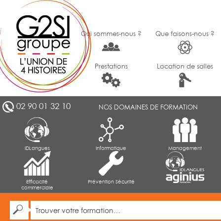
Qui sommes-nous ?
Que faisons-nous ?
Prestations
Location de salles
02 90 01 32 10
NOS DOMAINES DE FORMATION
IDLangues
Informatique
Management
Efficacité
Prévention Sécurité
commerciale