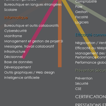
Comptabilité
Bureautique en langues étrangères
Paie
Scolaire
Gestion
Fiscalité
Informatique
Logiciels
Bureautique et outils collaboratifs
Cybersécurité
Efficacité comme
Mainframe
Management et gestion de projet SI
Négociation / Ven
Messagerie, travail collaboratif
Efficacité au télé
Infrastructure
Management des v
Décisionnel
Performance comm
Base de données
Performance global
Développement
Prévention Sécur
Outils graphiques / Web design
Intelligence artificielle
Prévention
Sécurité
CSE
CERTIFICATION
PRESTATIONS E