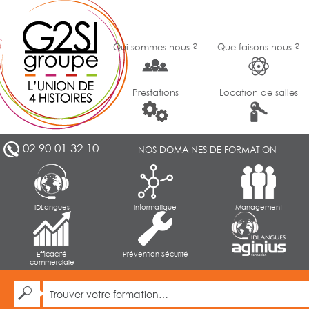
Qui sommes-nous ?
Que faisons-nous ?
Prestations
Location de salles
02 90 01 32 10
NOS DOMAINES DE FORMATION
IDLangues
Informatique
Management
Efficacité
Prévention Sécurité
commerciale