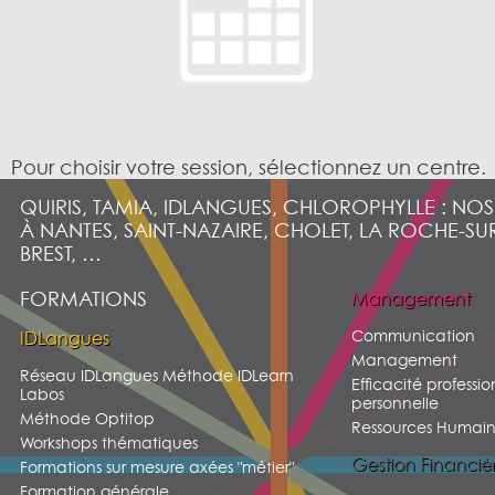
Pour choisir votre session, sélectionnez un centre.
QUIRIS, TAMIA, IDLANGUES, CHLOROPHYLLE : NO
À NANTES, SAINT-NAZAIRE, CHOLET, LA ROCHE-SU
BREST, …
FORMATIONS
Management
Communication
IDLangues
Management
Réseau IDLangues Méthode IDLearn
Efficacité professio
Labos
personnelle
Méthode Optitop
Ressources Humain
Workshops thématiques
Gestion Financiè
Formations sur mesure axées "métier"
Formation générale