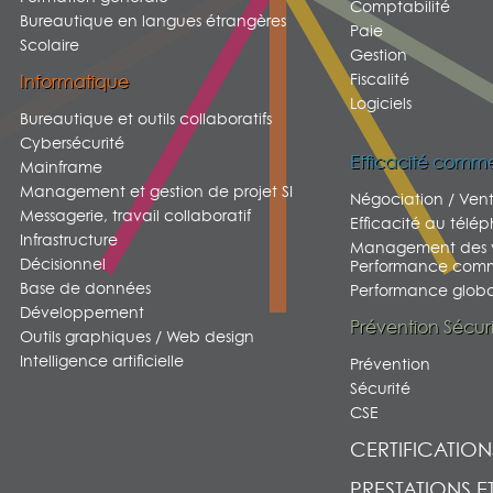
Comptabilité
Bureautique en langues étrangères
Paie
Scolaire
Gestion
Fiscalité
Informatique
Logiciels
Bureautique et outils collaboratifs
Cybersécurité
Efficacité comme
Mainframe
Management et gestion de projet SI
Négociation / Ven
Messagerie, travail collaboratif
Efficacité au télé
Infrastructure
Management des v
Décisionnel
Performance comm
Base de données
Performance global
Développement
Prévention Sécur
Outils graphiques / Web design
Intelligence artificielle
Prévention
Sécurité
CSE
CERTIFICATION
PRESTATIONS E