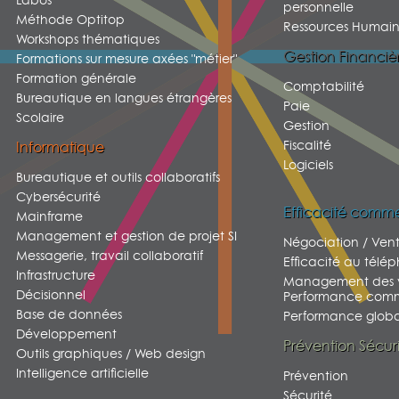
personnelle
Méthode Optitop
Ressources Humain
Workshops thématiques
Gestion Financiè
Formations sur mesure axées "métier"
Formation générale
Comptabilité
Bureautique en langues étrangères
Paie
Scolaire
Gestion
Fiscalité
Informatique
Logiciels
Bureautique et outils collaboratifs
Cybersécurité
Efficacité comme
Mainframe
Management et gestion de projet SI
Négociation / Ven
Messagerie, travail collaboratif
Efficacité au télé
Infrastructure
Management des v
Décisionnel
Performance comm
Base de données
Performance global
Développement
Prévention Sécur
Outils graphiques / Web design
Intelligence artificielle
Prévention
Sécurité