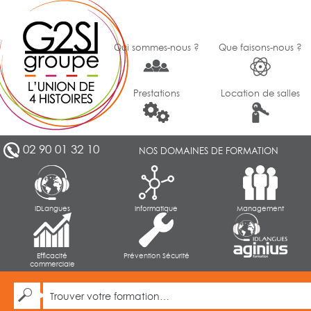
Qui sommes-nous ?
Que faisons-nous ?
Prestations
Location de salles
02 90 01 32 10
NOS DOMAINES DE FORMATION
IDLangues
Informatique
Management
Efficacité
Prévention Sécurité
commerciale