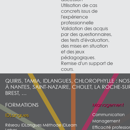
Utilisation de cas
concrets issus de
l'expérience
professionnelle
Validation des acquis
par des questionnaires,
des tests d'évaluation,
des mises en situation
et des jeux
pédagogiques.
Remise d'un support de
cours.
QUIRIS, TAMIA, IDLANGUES, CHLOROPHYLLE : NO
À NANTES, SAINT-NAZAIRE, CHOLET, LA ROCHE-SU
BREST, …
FORMATIONS
Management
Communication
IDLangues
Management
Réseau IDLangues Méthode IDLearn
Efficacité professio
Labos