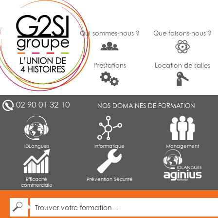
Qui sommes-nous ?
Que faisons-nous ?
Prestations
Location de salles
02 90 01 32 10
NOS DOMAINES DE FORMATION
IDLangues
Informatique
Management
Efficacité
Prévention Sécurité
commerciale