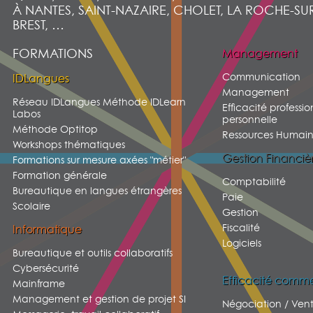
À NANTES, SAINT-NAZAIRE, CHOLET, LA ROCHE-SU
BREST, …
FORMATIONS
Management
Communication
IDLangues
Management
Réseau IDLangues Méthode IDLearn
Efficacité professio
Labos
personnelle
Méthode Optitop
Ressources Humain
Workshops thématiques
Gestion Financiè
Formations sur mesure axées "métier"
Formation générale
Comptabilité
Bureautique en langues étrangères
Paie
Scolaire
Gestion
Fiscalité
Informatique
Logiciels
Bureautique et outils collaboratifs
Cybersécurité
Efficacité comme
Mainframe
Management et gestion de projet SI
Négociation / Ven