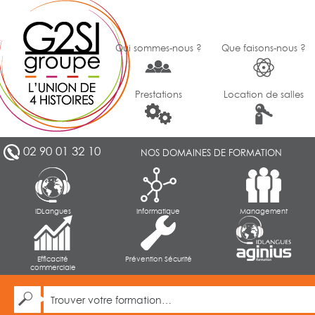
Qui sommes-nous ?
Que faisons-nous ?
Prestations
Location de salles
02 90 01 32 10
NOS DOMAINES DE FORMATION
IDLangues
Informatique
Management
Efficacité
Prévention Sécurité
commerciale