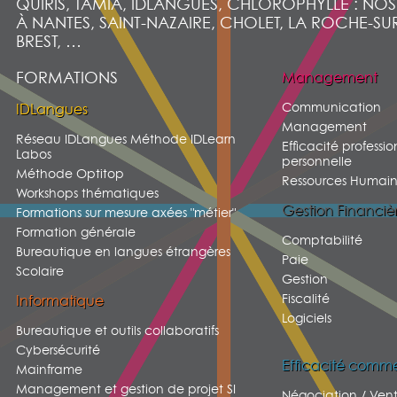
QUIRIS, TAMIA, IDLANGUES, CHLOROPHYLLE : NO
À NANTES, SAINT-NAZAIRE, CHOLET, LA ROCHE-SU
BREST, …
FORMATIONS
Management
Communication
IDLangues
Management
Réseau IDLangues Méthode IDLearn
Efficacité professio
Labos
personnelle
Méthode Optitop
Ressources Humain
Workshops thématiques
Gestion Financiè
Formations sur mesure axées "métier"
Formation générale
Comptabilité
Bureautique en langues étrangères
Paie
Scolaire
Gestion
Fiscalité
Informatique
Logiciels
Bureautique et outils collaboratifs
Cybersécurité
Efficacité comme
Mainframe
Management et gestion de projet SI
Négociation / Ven