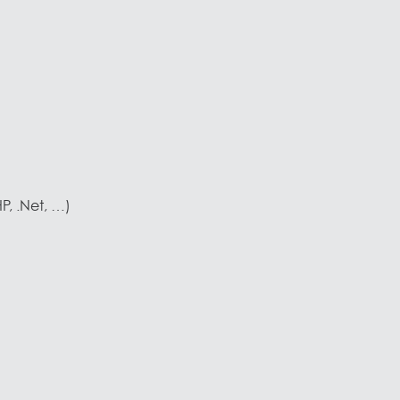
P, .Net, …)