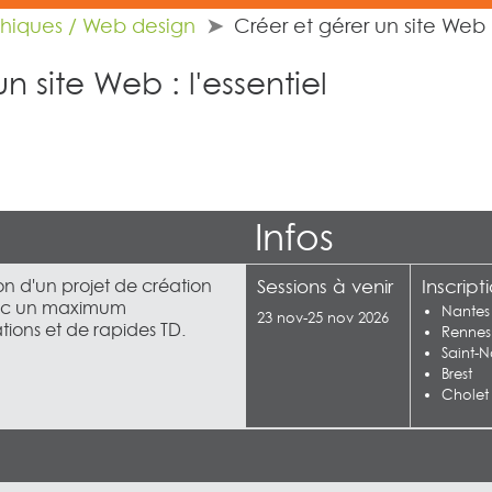
phiques / Web design
Créer et gérer un site Web :
n site Web : l'essentiel
Infos
on d'un projet de création
Sessions à venir
Inscript
avec un maximum
Nantes
23 nov-25 nov 2026
ions et de rapides TD.
Rennes
Saint-N
Brest
Cholet