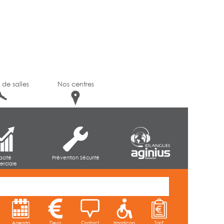
 de salles
Nos centres
cacité
Prévention Sécurité
rciale
Agenda
Devis
Contact
Handicap
Tarif