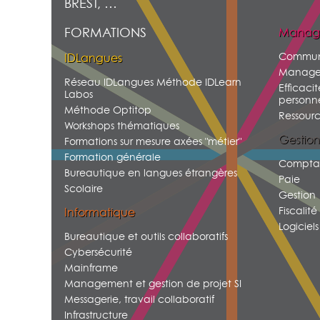
BREST, …
FORMATIONS
Manag
Commun
IDLangues
Manage
Réseau IDLangues Méthode IDLearn
Efficacit
Labos
personne
Méthode Optitop
Ressour
Workshops thématiques
Gestion
Formations sur mesure axées "métier"
Formation générale
Comptab
Bureautique en langues étrangères
Paie
Scolaire
Gestion
Fiscalité
Informatique
Logiciels
Bureautique et outils collaboratifs
Cybersécurité
Mainframe
Management et gestion de projet SI
Messagerie, travail collaboratif
Infrastructure