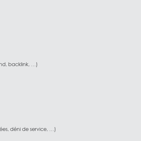
nd, backlink, …)
ées, déni de service, …)