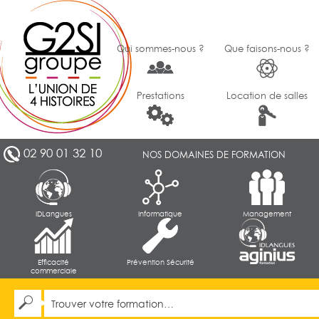
Qui sommes-nous ?
Que faisons-nous ?
Prestations
Location de salles
02 90 01 32 10
NOS DOMAINES DE FORMATION
IDLangues
Informatique
Management
Efficacité
Prévention Sécurité
commerciale