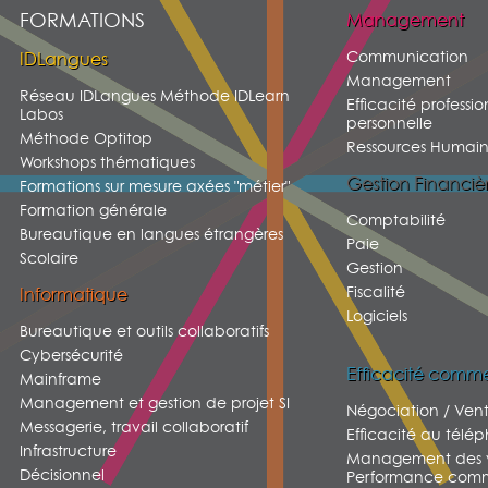
FORMATIONS
Management
Communication
IDLangues
Management
Réseau IDLangues Méthode IDLearn
Efficacité professio
Labos
personnelle
Méthode Optitop
Ressources Humain
Workshops thématiques
Gestion Financiè
Formations sur mesure axées "métier"
Formation générale
Comptabilité
Bureautique en langues étrangères
Paie
Scolaire
Gestion
Fiscalité
Informatique
Logiciels
Bureautique et outils collaboratifs
Cybersécurité
Efficacité comme
Mainframe
Management et gestion de projet SI
Négociation / Ven
Messagerie, travail collaboratif
Efficacité au télé
Infrastructure
Management des v
Décisionnel
Performance comm