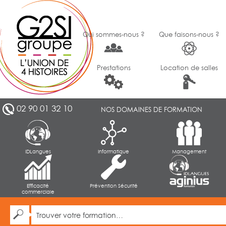
Qui sommes-nous ?
Que faisons-nous ?
Prestations
Location de salles
02 90 01 32 10
NOS DOMAINES DE FORMATION
IDLangues
Informatique
Management
Efficacité
Prévention Sécurité
commerciale