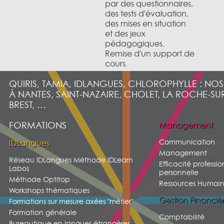
par des questionnaires,
des tests d'évaluation,
des mises en situation
et des jeux
pédagogiques.
Remise d'un support de
cours.
QUIRIS, TAMIA, IDLANGUES, CHLOROPHYLLE : NO
À NANTES, SAINT-NAZAIRE, CHOLET, LA ROCHE-SU
BREST, …
FORMATIONS
Management
Communication
IDLangues
Management
Réseau IDLangues Méthode IDLearn
Efficacité professio
Labos
personnelle
Méthode Optitop
Ressources Humain
Workshops thématiques
Gestion Financiè
Formations sur mesure axées "métier"
Formation générale
Comptabilité
Bureautique en langues étrangères