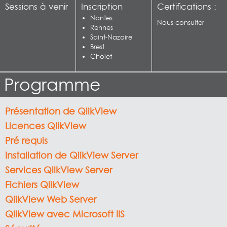
Sessions à venir
Inscription
Certifications :
Nantes
Nous consulter
Rennes
Saint-Nazaire
Brest
Cholet
Programme
Présentation de QlikView
Licences QlikView
Pré requis
Installation de QlikView Server
Services QlikView Server
Fichiers QlikView
QlikView Web Server
QlikView avec Microsoft IIS