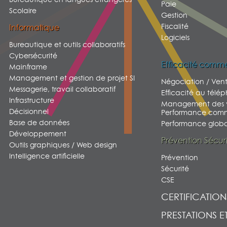
Paie
Scolaire
Gestion
Fiscalité
Informatique
Logiciels
Bureautique et outils collaboratifs
Cybersécurité
Efficacité comme
Mainframe
Management et gestion de projet SI
Négociation / Ven
Messagerie, travail collaboratif
Efficacité au télé
Infrastructure
Management des v
Décisionnel
Performance comm
Base de données
Performance global
Développement
Prévention Sécur
Outils graphiques / Web design
Intelligence artificielle
Prévention
Sécurité
CSE
CERTIFICATION
PRESTATIONS E