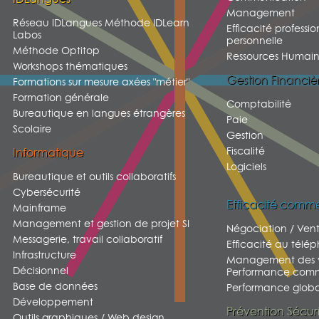
Management
Réseau IDLangues Méthode IDLearn
Efficacité professio
Labos
personnelle
Méthode Optitop
Ressources Humain
Workshops thématiques
Gestion Financiè
Formations sur mesure axées "métier"
Formation générale
Comptabilité
Bureautique en langues étrangères
Paie
Scolaire
Gestion
Fiscalité
Informatique
Logiciels
Bureautique et outils collaboratifs
Cybersécurité
Efficacité comme
Mainframe
Management et gestion de projet SI
Négociation / Ven
Messagerie, travail collaboratif
Efficacité au télé
Infrastructure
Management des v
Décisionnel
Performance comm
Base de données
Performance global
Développement
Prévention Sécur
Outils graphiques / Web design