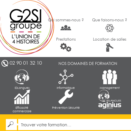
Qui sommes-nous ?
Que faisons-nous ?
Prestations
Location de salles
02 90 01 32 10
NOS DOMAINES DE FORMATION
IDLangues
Informatique
Management
Efficacité
Prévention Sécurité
commerciale