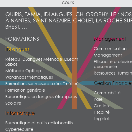
cours.
QUIRIS, TAMIA, IDLANGUES, CHLOROPHYLLE : NO
À NANTES, SAINT-NAZAIRE, CHOLET, LA ROCHE-SU
BREST, …
FORMATIONS
Management
Communication
IDLangues
Management
Réseau IDLangues Méthode IDLearn
Efficacité professio
Labos
personnelle
Méthode Optitop
Ressources Humain
Workshops thématiques
Gestion Financiè
Formations sur mesure axées "métier"
Formation générale
Comptabilité
Bureautique en langues étrangères
Paie
Scolaire
Gestion
Fiscalité
Informatique
Logiciels
Bureautique et outils collaboratifs
Cybersécurité