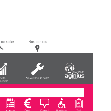
 de salles
Nos centres
cacité
Prévention Sécurité
rciale
Agenda
Devis
Contact
Handicap
Tarif