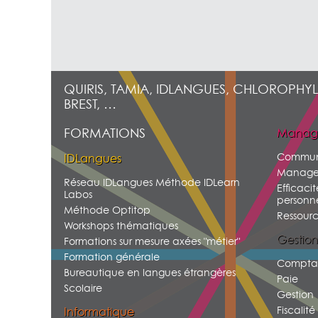
QUIRIS, TAMIA, IDLANGUES, CHLOROPHYL
BREST, …
FORMATIONS
Manag
Commun
IDLangues
Manage
Réseau IDLangues Méthode IDLearn
Efficacit
Labos
personne
Méthode Optitop
Ressour
Workshops thématiques
Gestion
Formations sur mesure axées "métier"
Formation générale
Comptab
Bureautique en langues étrangères
Paie
Scolaire
Gestion
Fiscalité
Informatique