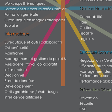
Workshops thématiques
Gestion Financiè
Formations sur mesure axées "métier"
Formation générale
Comptabilité
Bureautique en langues étrangères
Paie
Scolaire
Gestion
Fiscalité
Informatique
Logiciels
Bureautique et outils collaboratifs
Cybersécurité
Efficacité comme
Mainframe
Management et gestion de projet SI
Négociation / Ven
Messagerie, travail collaboratif
Efficacité au télé
Infrastructure
Management des v
Décisionnel
Performance comm
Base de données
Performance global
Développement
Prévention Sécur
Outils graphiques / Web design
Intelligence artificielle
Prévention
Sécurité
CSE