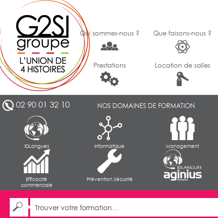
Qui sommes-nous ?
Que faisons-nous ?
Prestations
Location de salles
02 90 01 32 10
NOS DOMAINES DE FORMATION
IDLangues
Informatique
Management
Efficacité
Prévention Sécurité
commerciale