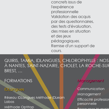
concrets issus de
l'expérience
professionnelle
Validation des acquis
par des questionnaires,
des tests d'évaluation,
des mises en situation
et des jeux
pédagogiques.
Remise d'un support de
cours.
QUIRIS, TAMIA, IDLANGUES, CHLOROPHYLLE : NO
À NANTES, SAINT-NAZAIRE, CHOLET, LA ROCHE-SU
BREST, …
FORMATIONS
Management
Communication
IDLangues
Management
Réseau IDLangues Méthode IDLearn
Efficacité professio
Labos
personnelle
Méthode Optitop
Ressources Humain