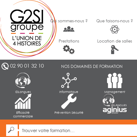
Qui sommes-nous ?
Que faisons-nous ?
Prestations
Location de salles
02 90 01 32 10
NOS DOMAINES DE FORMATION
IDLangues
Informatique
Management
Efficacité
Prévention Sécurité
commerciale