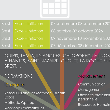
Brest
Excel - Initiation
07 septembre-08 septembre 20
Brest
Excel - Initiation
08 octobre-09 octobre 2026
Brest
Excel - Initiation
09 novembre-10 novembre 20
Brest
Excel - Initiation
07 décembre-08 décembre 20
QUIRIS, TAMIA, IDLANGUES, CHLOROPHYLLE : NO
À NANTES, SAINT-NAZAIRE, CHOLET, LA ROCHE-SU
BREST, …
FORMATIONS
Management
Communication
IDLangues
Management
Réseau IDLangues Méthode IDLearn
Efficacité professio
Labos
personnelle
Méthode Optitop
Ressources Humain
Workshops thématiques