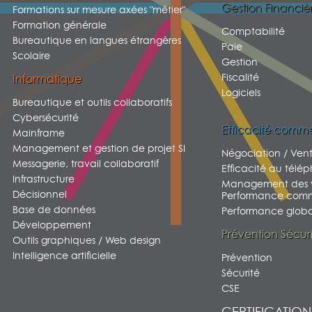
Gestion Financiè
Formations sur mesure axées "métier"
Formation générale
Comptabilité
Bureautique en langues étrangères
Paie
Scolaire
Gestion
Fiscalité
Informatique
Logiciels
Bureautique et outils collaboratifs
Cybersécurité
Efficacité comme
Mainframe
Management et gestion de projet SI
Négociation / Ven
Messagerie, travail collaboratif
Efficacité au télé
Infrastructure
Management des v
Décisionnel
Performance comm
Base de données
Performance global
Développement
Prévention Sécur
Outils graphiques / Web design
Intelligence artificielle
Prévention
Sécurité
CSE
CERTIFICATION