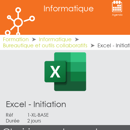
Informatique
Agenda
Formation
Informatique
Bureautique et outils collaboratifs
Excel - Initia
Excel - Initiation
Réf
1-XL-BASE
Durée
2 jours