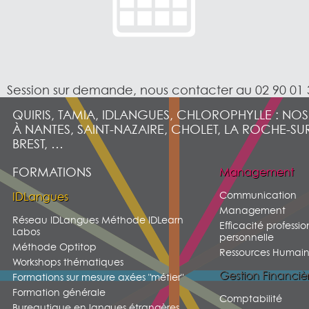
Session sur demande, nous contacter au 02 90 01 
QUIRIS, TAMIA, IDLANGUES, CHLOROPHYLLE : NO
À NANTES, SAINT-NAZAIRE, CHOLET, LA ROCHE-SU
BREST, …
FORMATIONS
Management
Communication
IDLangues
Management
Réseau IDLangues Méthode IDLearn
Efficacité professio
Labos
personnelle
Méthode Optitop
Ressources Humain
Workshops thématiques
Gestion Financiè
Formations sur mesure axées "métier"
Formation générale
Comptabilité
Bureautique en langues étrangères