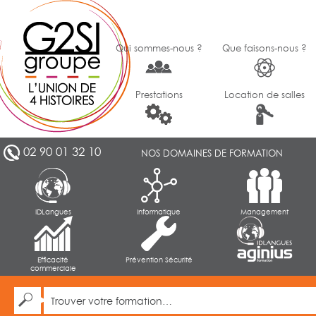
Qui sommes-nous ?
Que faisons-nous ?
Prestations
Location de salles
02 90 01 32 10
NOS DOMAINES DE FORMATION
IDLangues
Informatique
Management
Efficacité
Prévention Sécurité
commerciale