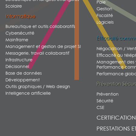
Paie
Scolaire
Gestion
Fiscalité
Informatique
Logiciels
Bureautique et outils collaboratifs
Cybersécurité
Efficacité comme
Mainframe
Management et gestion de projet SI
Négociation / Ven
Messagerie, travail collaboratif
Efficacité au télé
Infrastructure
Management des v
Décisionnel
Performance comm
Base de données
Performance global
Développement
Prévention Sécur
Outils graphiques / Web design
Intelligence artificielle
Prévention
Sécurité
CSE
CERTIFICATION
PRESTATIONS E