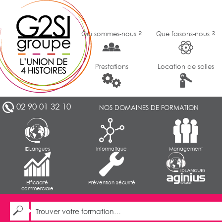
Qui sommes-nous ?
Que faisons-nous ?
Prestations
Location de salles
02 90 01 32 10
NOS DOMAINES DE FORMATION
IDLangues
Informatique
Management
Efficacité
Prévention Sécurité
commerciale