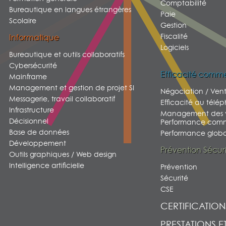
Comptabilité
Bureautique en langues étrangères
Paie
Scolaire
Gestion
Fiscalité
Informatique
Logiciels
Bureautique et outils collaboratifs
Cybersécurité
Efficacité comme
Mainframe
Management et gestion de projet SI
Négociation / Ven
Messagerie, travail collaboratif
Efficacité au télé
Infrastructure
Management des v
Décisionnel
Performance comm
Base de données
Performance global
Développement
Prévention Sécur
Outils graphiques / Web design
Intelligence artificielle
Prévention
Sécurité
CSE
CERTIFICATION
PRESTATIONS E