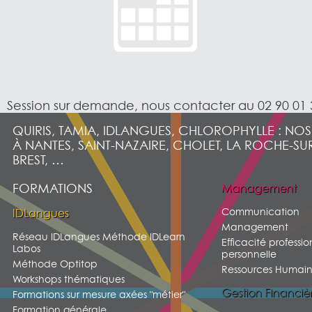
Session sur demande, nous contacter au 02 90 01 
QUIRIS, TAMIA, IDLANGUES, CHLOROPHYLLE : NO
À NANTES, SAINT-NAZAIRE, CHOLET, LA ROCHE-SU
BREST, …
FORMATIONS
Management
Communication
IDLangues
Management
Réseau IDLangues Méthode IDLearn
Efficacité professio
Labos
personnelle
Méthode Optitop
Ressources Humain
Workshops thématiques
Gestion Financiè
Formations sur mesure axées "métier"
Formation générale