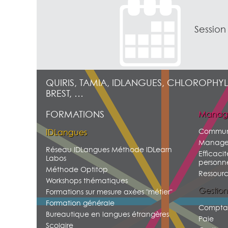
Session
QUIRIS, TAMIA, IDLANGUES, CHLOROPHYL
BREST, …
FORMATIONS
Manag
Commun
IDLangues
Manage
Réseau IDLangues Méthode IDLearn
Efficacit
Labos
personne
Méthode Optitop
Ressour
Workshops thématiques
Gestion
Formations sur mesure axées "métier"
Formation générale
Comptab
Bureautique en langues étrangères
Paie
Scolaire