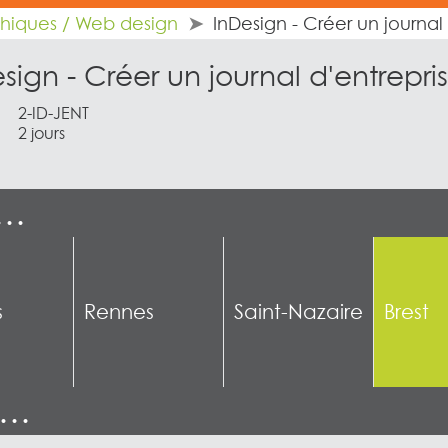
phiques / Web design
InDesign - Créer un journal
sign - Créer un journal d'entrepri
2-ID-JENT
2 jours
e…
s
Rennes
Saint-Nazaire
Brest
n…