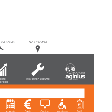
 de salles
Nos centres
cacité
Prévention Sécurité
rciale
Agenda
Devis
Contact
Handicap
Tarif