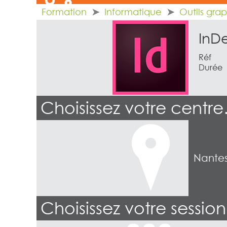
Formation
Informatique
Outils gra
InDe
Réf
Durée
Choisissez votre centr
Nante
Choisissez votre sessio