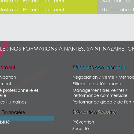
Illustrator - Perfectionnement
06 octobre-07 
Illustrator - Perfectionnement
10 décembre-
LE : NOS FORMATIONS À NANTES, SAINT-NAZAIRE, C
ement
Efficacité commerciale
ication
Négociation / Vente / Métho
ment
Efficacité au téléphone
é professionnelle et
Management des ventes /
lle
Performance commerciale
ces Humaines
Performance globale de l'entr
 Financière
Prévention Sécurité
ilité
Prévention
Sécurité