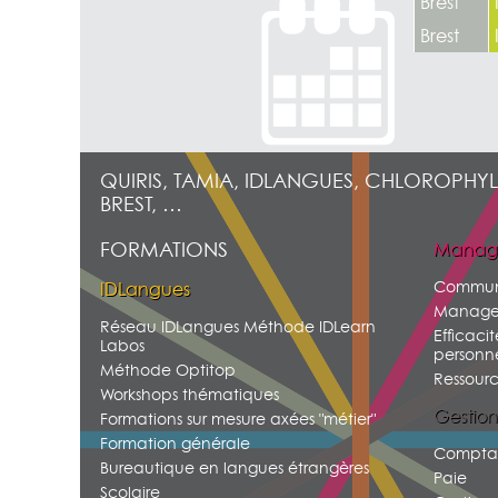
Brest
Brest
QUIRIS, TAMIA, IDLANGUES, CHLOROPHYL
BREST, …
FORMATIONS
Manag
Commun
IDLangues
Manage
Réseau IDLangues Méthode IDLearn
Efficacit
Labos
personne
Méthode Optitop
Ressour
Workshops thématiques
Gestion
Formations sur mesure axées "métier"
Formation générale
Comptab
Bureautique en langues étrangères
Paie
Scolaire