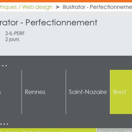
phiques / Web design
Illustrator - Perfectionnem
strator - Perfectionnement
2-IL-PERF
2 jours
e…
s
Rennes
Saint-Nazaire
Brest
n…