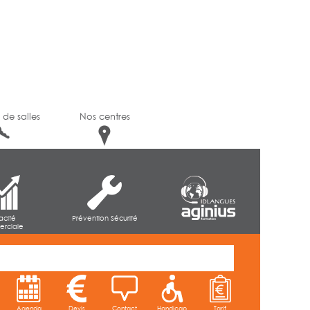
 de salles
Nos centres
cacité
Prévention Sécurité
rciale
Agenda
Devis
Contact
Handicap
Tarif