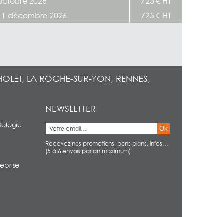
octobre 2026
725 € HT
11 décembre 2026
725 € HT
HOLET, LA ROCHE-SUR-YON, RENNES,
NEWSLETTER
dologie
Ok
Recevez nos promotions, bons plans, infos…
(5 à 6 envois par an maximum)
eprise