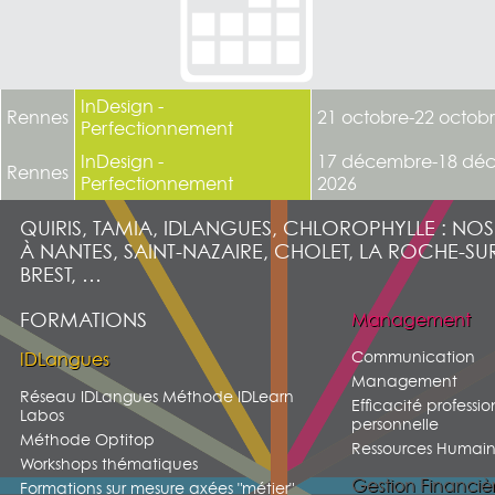
InDesign -
Rennes
21 octobre-22 octob
Perfectionnement
InDesign -
17 décembre-18 dé
Rennes
Perfectionnement
2026
QUIRIS, TAMIA, IDLANGUES, CHLOROPHYLLE : NO
À NANTES, SAINT-NAZAIRE, CHOLET, LA ROCHE-SU
BREST, …
FORMATIONS
Management
Communication
IDLangues
Management
Réseau IDLangues Méthode IDLearn
Efficacité professio
Labos
personnelle
Méthode Optitop
Ressources Humain
Workshops thématiques
Gestion Financiè
Formations sur mesure axées "métier"