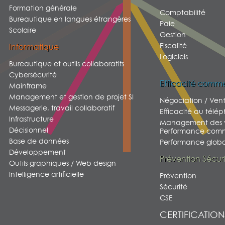
Formation générale
Comptabilité
Bureautique en langues étrangères
Paie
Scolaire
Gestion
Fiscalité
Informatique
Logiciels
Bureautique et outils collaboratifs
Cybersécurité
Efficacité comme
Mainframe
Management et gestion de projet SI
Négociation / Ven
Messagerie, travail collaboratif
Efficacité au télé
Infrastructure
Management des v
Décisionnel
Performance comm
Base de données
Performance global
Développement
Prévention Sécur
Outils graphiques / Web design
Intelligence artificielle
Prévention
Sécurité
CSE
CERTIFICATION