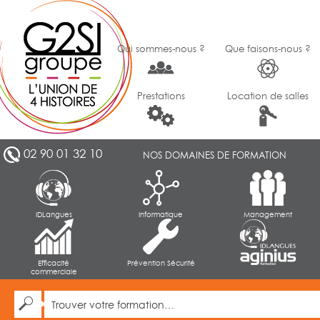
Qui sommes-nous ?
Que faisons-nous ?
Prestations
Location de salles
02 90 01 32 10
NOS DOMAINES DE FORMATION
IDLangues
Informatique
Management
Efficacité
Prévention Sécurité
commerciale